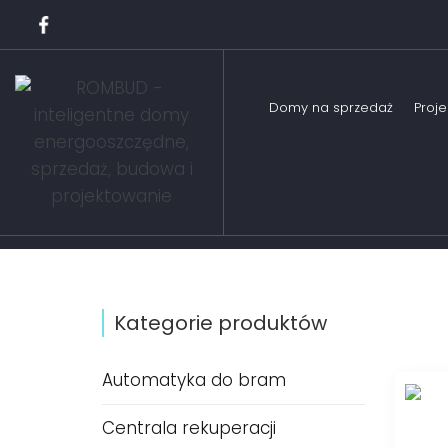
Domy na sprzedaż
Proj
Domy bliźniaki
Go
Domy jednorodzinne
In
Domy szeregowe
Do
Domy dwulokalowe
Do
Kategorie produktów
Automatyka do bram
Centrala rekuperacji