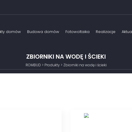
ekty domów
Budowa domów
Fotowoltaika
Realizacje
Aktua
towe projekty domów
Kompleksowa budowa domów
ZBIORNIKI NA WODĘ I ŚCIEKI
dywidualne projekty domów
Domy energooszczędne
ROMBUD
>
Produkty
>
Zbiorniki na wodę i ścieki
my jednorodzinne
Domy inteligentne
my szeregowe
Doradztwo przy wyborze działki