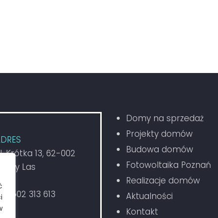
pytania? Zadzwoń lub
NAPI
Domy na sprzedaż
Projekty domów
ADRES
Budowa domów
l. Krótka 13, 62-002
Fotowoltaika Poznań
uchy Las
Realizacje domów
ć
el.
502 313 613
Aktualności
i
w
Kontakt