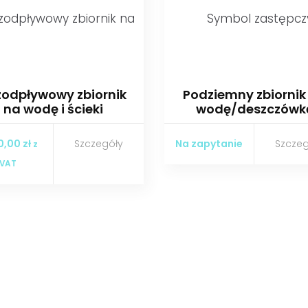
zodpływowy zbiornik
Podziemny zbiornik
na wodę i ścieki
wodę/deszczówk
00,00
zł
Szczegóły
Na zapytanie
Szczeg
z
VAT