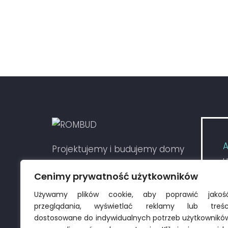
Masz 
Projektujemy i budujemy domy
u
„DOMY POD KLUCZ” na terenie
S
Cenimy prywatność użytkowników
Poznania i okolic.
Używamy plików cookie, aby poprawić jakoś
T
przeglądania, wyświetlać reklamy lub treśc
dostosowane do indywidualnych potrzeb użytkownikó