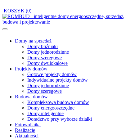
KOSZYK (
0
)
Domy na sprzedaż
Domy bliźniaki
Domy jednorodzinne
Domy szeregowe
Domy dwulokalowe
Projekty domów
Gotowe projekty domów
Indywidualne projekty domów
Domy jednorodzinne
Domy szeregowe
Budowa domów
Kompleksowa budowa domów
Domy energooszczędne
Domy inteligentne
Doradztwo przy wyborze działki
Fotowoltaika
Realizacje
Aktualności