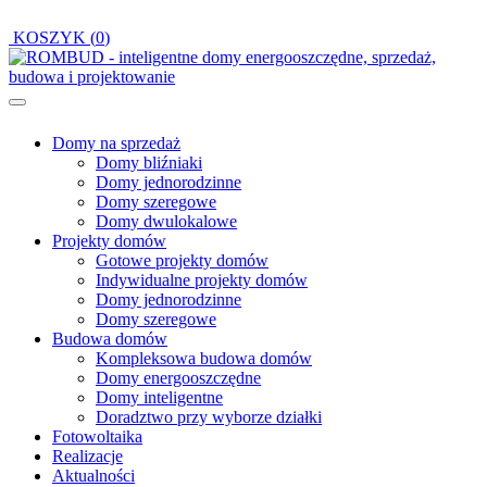
KOSZYK (
0
)
Domy na sprzedaż
Domy bliźniaki
Domy jednorodzinne
Domy szeregowe
Domy dwulokalowe
Projekty domów
Gotowe projekty domów
Indywidualne projekty domów
Domy jednorodzinne
Domy szeregowe
Budowa domów
Kompleksowa budowa domów
Domy energooszczędne
Domy inteligentne
Doradztwo przy wyborze działki
Fotowoltaika
Realizacje
Aktualności