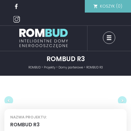
KOSZYK (
0
)
ROMBUD R3
ROMBUD
>
Projekty
>
Domy parterowe
>
ROMBUD R3
Previous
Nex
NAZWA PROJEKTU:
ROMBUD R3