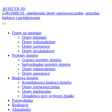
KOSZYK (
0
)
Domy na sprzedaż
Domy bliźniaki
Domy jednorodzinne
Domy szeregowe
Domy dwulokalowe
Projekty domów
Gotowe projekty domów
Indywidualne projekty domów
Domy jednorodzinne
Domy szeregowe
Budowa domów
Kompleksowa budowa domów
Domy energooszczędne
Domy inteligentne
Doradztwo przy wyborze działki
Fotowoltaika
Realizacje
Aktualności