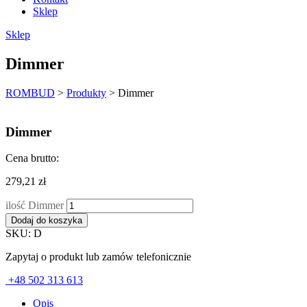
Sklep
Sklep
Dimmer
ROMBUD
>
Produkty
>
Dimmer
Dimmer
Cena brutto:
279,21
zł
ilość Dimmer
Dodaj do koszyka
SKU: D
Zapytaj o produkt lub zamów telefonicznie
+48 502 313 613
Opis