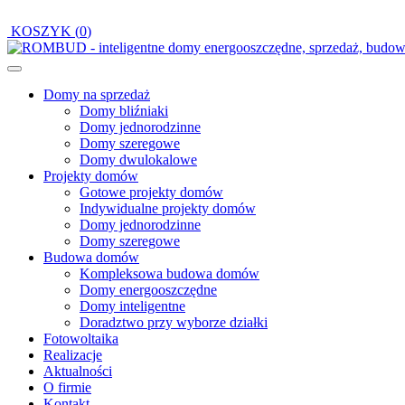
KOSZYK (
0
)
Domy na sprzedaż
Domy bliźniaki
Domy jednorodzinne
Domy szeregowe
Domy dwulokalowe
Projekty domów
Gotowe projekty domów
Indywidualne projekty domów
Domy jednorodzinne
Domy szeregowe
Budowa domów
Kompleksowa budowa domów
Domy energooszczędne
Domy inteligentne
Doradztwo przy wyborze działki
Fotowoltaika
Realizacje
Aktualności
O firmie
Kontakt