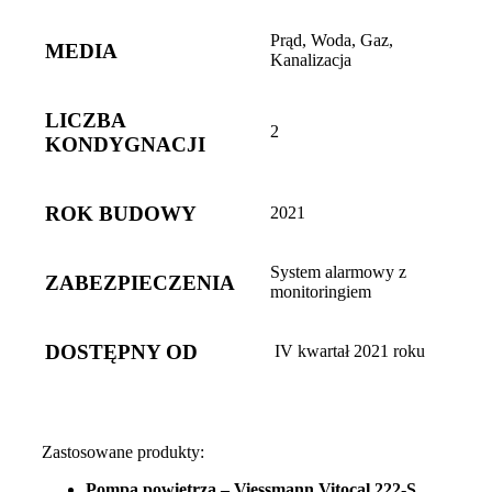
Prąd, Woda, Gaz,
MEDIA
Kanalizacja
LICZBA
2
KONDYGNACJI
ROK BUDOWY
2021
System alarmowy z
ZABEZPIECZENIA
monitoringiem
DOSTĘPNY OD
IV kwartał 2021 roku
Zastosowane produkty:
Pompa powietrza – Viessmann Vitocal 222-S