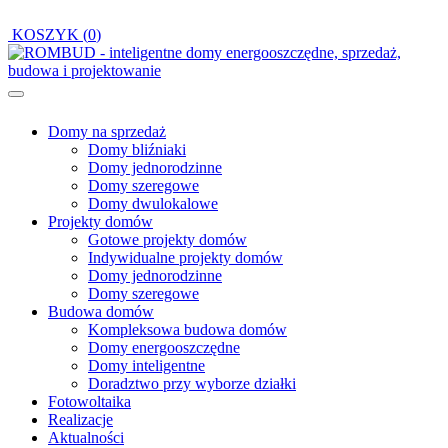
KOSZYK (
0
)
Domy na sprzedaż
Domy bliźniaki
Domy jednorodzinne
Domy szeregowe
Domy dwulokalowe
Projekty domów
Gotowe projekty domów
Indywidualne projekty domów
Domy jednorodzinne
Domy szeregowe
Budowa domów
Kompleksowa budowa domów
Domy energooszczędne
Domy inteligentne
Doradztwo przy wyborze działki
Fotowoltaika
Realizacje
Aktualności